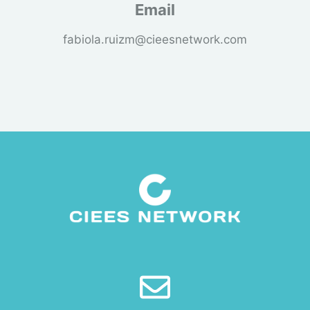
Email
fabiola.ruizm@cieesnetwork.com