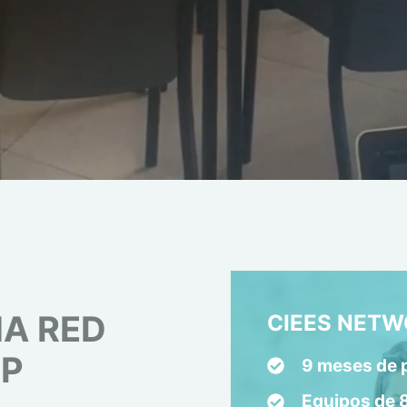
NA RED
CIEES NET
FP
9 meses de 
Equipos de 